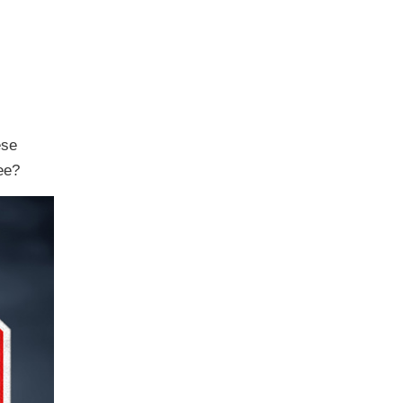
ese
ee?