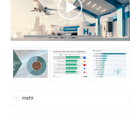
00:00
|
00:40
mehr