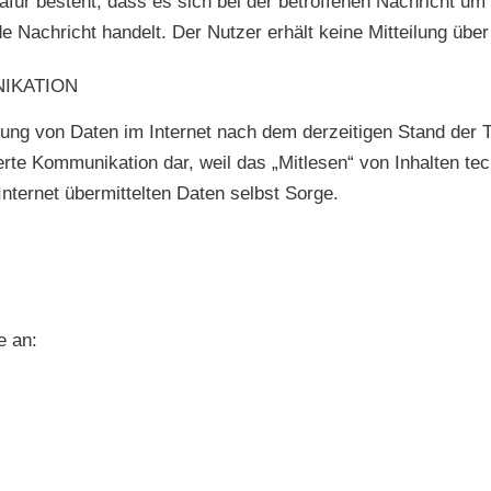
afür besteht, dass es sich bei der betroffenen Nachricht um
achricht handelt. Der Nutzer erhält keine Mitteilung über 
NIKATION
ung von Daten im Internet nach dem derzeitigen Stand der T
herte Kommunikation dar, weil das „Mitlesen“ von Inhalten t
 Internet übermittelten Daten selbst Sorge.
e an: