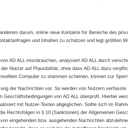
N
 anderem darum, online neue Kontakte für Bereiche des pr
ntaktanfragen und Inhalten zu schützen und legt größten We
 von AD ALL missbrauchen, analysiert AD ALL durch versch
n der Nutzer auf Plausibilität, ohne dass AD ALL dazu verpfl
demselben Computer zu stammen scheinen, können zur Sperrun
ung der Nachrichten vor. So werden von Nutzern verfasste T
n Geschäftsbedingungen von AD ALL überprüft. Hierbei werd
matisiert mit Nutzer-Texten abgeglichen. Sollte sich im Rah
die Rechtsfolgen in § 10 (Sanktionen) der Allgemeinen Ges
g von eingehenden bzw. ausgehenden Nachrichten abzulehnen