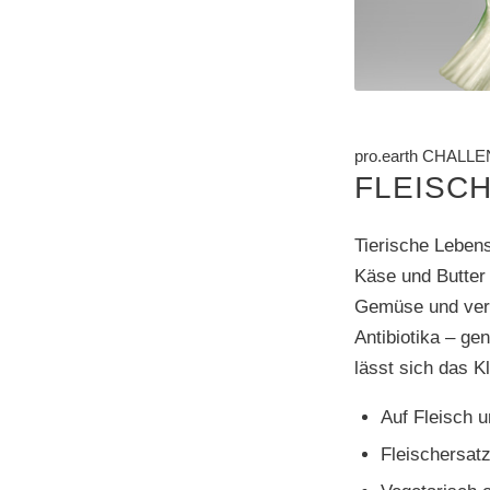
pro.earth CHALL
FLEISC
Tierische Lebens
Käse und Butter 
Gemüse und veru
Antibiotika – ge
lässt sich das K
Auf Fleisch 
Fleischersat